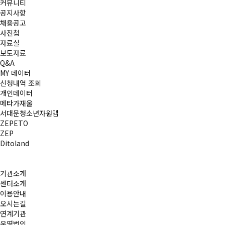
커뮤니티
공지사항
채용공고
사진첩
자료실
보도자료
Q&A
MY 데이터
신청내역 조회
개인데이터
메타가재울
서대문청소년자원맵
ZEPETO
ZEP
Ditoland
기관소개
센터소개
이용안내
오시는길
연계기관
운영법인