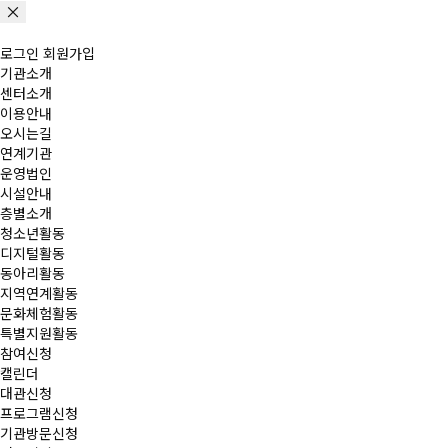
로그인
회원가입
기관소개
센터소개
이용안내
오시는길
연계기관
운영법인
시설안내
층별소개
청소년활동
디지털활동
동아리활동
지역연계활동
문화체험활동
특별지원활동
참여신청
캘린더
대관신청
프로그램신청
기관방문신청