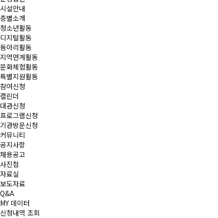
시설안내
층별소개
청소년활동
디지털활동
동아리활동
지역연계활동
문화체험활동
특별지원활동
참여신청
캘린더
대관신청
프로그램신청
기관방문신청
커뮤니티
공지사항
채용공고
사진첩
자료실
보도자료
Q&A
MY 데이터
신청내역 조회