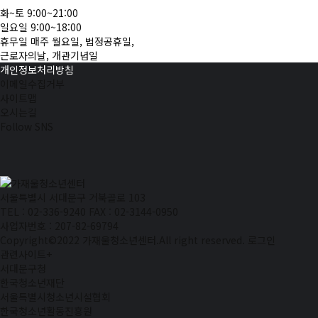
화~토
9:00~21:00
일요일
9:00~18:00
휴무일
매주 월요일, 법정공휴일,
근로자의날, 개관기념일
개인정보처리방침
이메일수집거부
사이트맵
오시는길
Follow SNS
서울특별시 서대문구 거북골로 103
TEL : 02-336-9240
FAX : 02-3144-0950
사업자번호 : 207-82-69794
Copyright©2022 가재울청소년센터.All right reserved.
로그인
관련사이트
+
서대문구청
한국청소년재단
서울특별시청소년시설협회
한국청소년활동진흥원