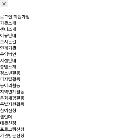
로그인
회원가입
기관소개
센터소개
이용안내
오시는길
연계기관
운영법인
시설안내
층별소개
청소년활동
디지털활동
동아리활동
지역연계활동
문화체험활동
특별지원활동
참여신청
캘린더
대관신청
프로그램신청
기관방문신청