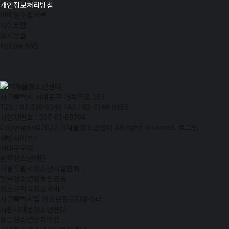
개인정보처리방침
이메일수집거부
사이트맵
오시는길
Follow SNS
서울특별시 서대문구 거북골로 103
TEL : 02-336-9240
FAX : 02-3144-0950
사업자번호 : 207-82-69794
Copyright©2022 가재울청소년센터.All right reserved.
로그인
관련사이트
+
서대문구청
한국청소년재단
서울특별시청소년시설협회
한국청소년활동진흥원
청소년활동정보서비스
서울특별시립 청소년활동진흥센터
시립서대문청소년센터
홍은청소년문화의집